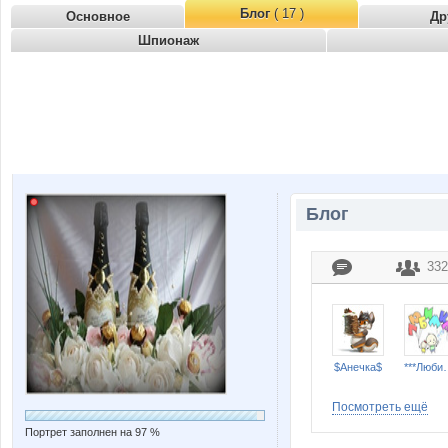
Блог
( 17 )
Основное
Др
Шпионаж
Блог
332
$Анечка$
***Лю
Посмотреть ещё
Портрет заполнен на 97 %