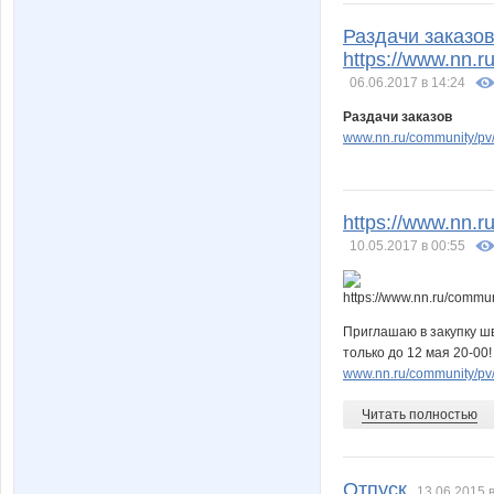
Раздачи заказов!
https://www.nn.
06.06.2017 в 14:24
лягушечка
маняш
Раздачи заказов
www.nn.ru/community/pv
платова
плато
https://www.nn.
10.05.2017 в 00:55
Девочка М
Елена А
Приглашаю в закупку шв
только до 12 мая 20-00!
www.nn.ru/community/pv/m
Ильяна
Изюм
Читать полностью
Отпуск
КсюшаКай
КсанО
13.06.2015 в