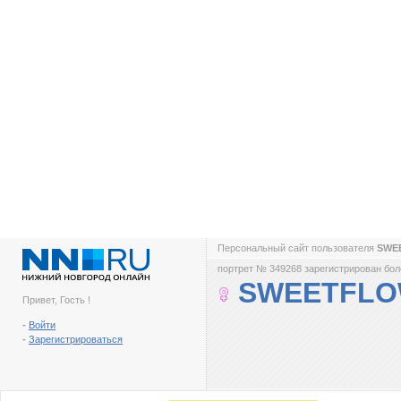
Персональный сайт пользователя
SWE
портрет № 349268 зарегистрирован боле
SWEETFLO
Привет, Гость !
-
Войти
-
Зарегистрироваться