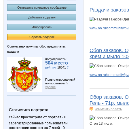
3НДФЛ-НН
@bedlam
Отправить приватное сообщение
Раздачи заказо
Добавить в друзья
Игнорировать
www.nn.ru/community/pv/
Annastasiay
Annyy
Сделать подарок
Совместная покупка: сбор предоплаты,
Сбор заказов. 
раздачи
Dream86
Enn
крем и мыло 10
популярность:
504 место
рейтинг
18541
?
www.nn.ru/community/pv
Jannetka
Juliia
Привилегированный
пользователь
5
уровня
Сбор заказов. 
Гель - 71р, мыло
Knita
Kozi Boz
комментировать
Статистика портрета:
сейчас просматривают портрет - 0
зарегистрированные пользователи
посетившие портрет за 7 дней - 0