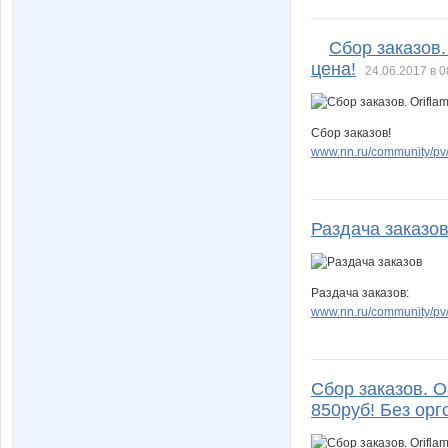
VerukSa
Viki28
Сбор заказов.
цена!
24.06.2017 в 0
alena-ol
androle
Сбор заказов!
www.nn.ru/community/pv/
blandina
confess
Раздача заказо
galina197930
gorjulva
Раздача заказов:
www.nn.ru/community/pv/s
jizel
julia080
Сбор заказов. O
850руб! Без орг
la-Belle
lala787