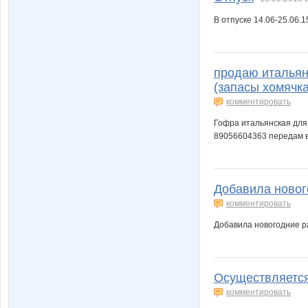
В отпуске 14.06-25.06.15
Маша-простокваша
Мил@н
продаю итальянс
(запасы хомячка
комментировать
НАТИК@
Окса
Гофра итальянская для 
89056604363 передам в 
Стильный ребенок
Стрекоз
Добавила нового
комментировать
Добавила новогодние р
Железный дорожник
ЖулькаВ
Осуществляется 
комментировать
ШаГаНэ
923