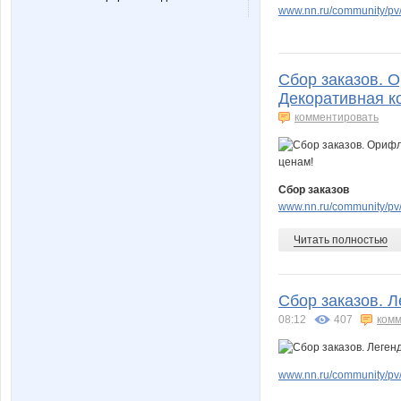
Lubov14
Lunnay
www.nn.ru/community/pv/
Сбор заказов. О
Naatka
Nata.li
Декоративная к
комментировать
Nautilus
Neo20
Сбор заказов
www.nn.ru/community/pv/
Читать полностью
Pristavochka
Pugovk
Сбор заказов. Л
08:12
407
комм
Slastenish
SoL
www.nn.ru/community/pv/