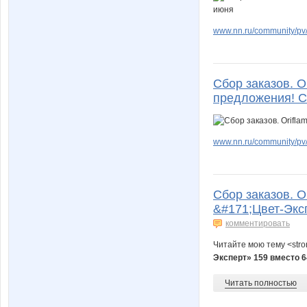
www.nn.ru/community/pv/
lilunya
lina77
Сбор заказов. O
предложения! С
medtexnika
melok
www.nn.ru/community/pv/
olg392
or-ang
Сбор заказов. O
&#171;Цвет-Экс
комментировать
spirulkina
striped s
Читайте мою тему <str
Эксперт» 159 вместо 6
Читать полностью
yalengud
zluka